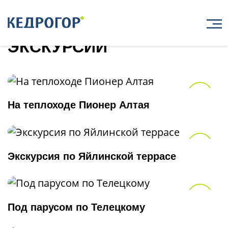
Главная
Услуги
Экскурсии
ЭКСКУРСИИ
В из
На теплоходе Пионер Алтая
В из
Экскурсия по Яйлинской террасе
В из
Под парусом по Телецкому