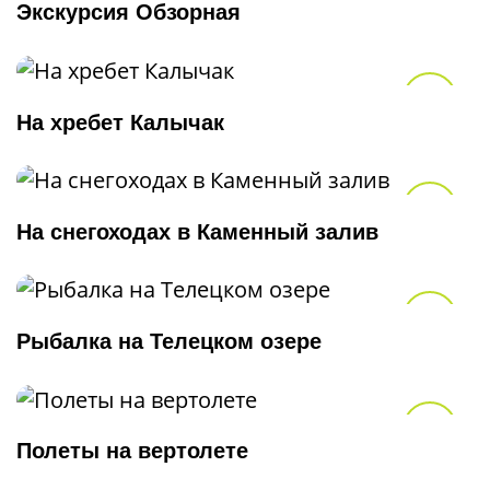
В из
Экскурсия Обзорная
В из
На хребет Калычак
В из
На снегоходах в Каменный залив
В из
Рыбалка на Телецком озере
В из
Полеты на вертолете