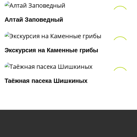
В из
Алтай Заповедный
В из
Экскурсия на Каменные грибы
В из
Таёжная пасека Шишкиных