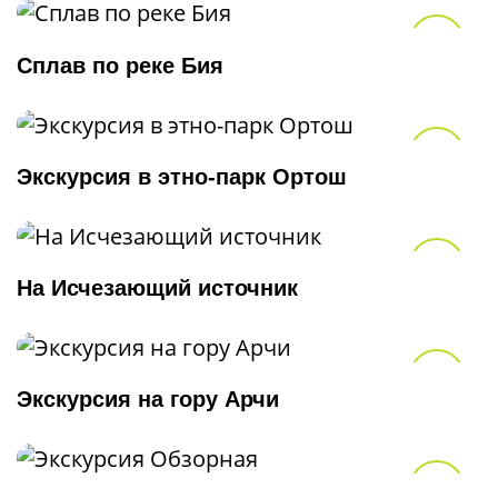
В из
Сплав по реке Бия
В из
Экскурсия в этно-парк Ортош
В из
На Исчезающий источник
В из
Экскурсия на гору Арчи