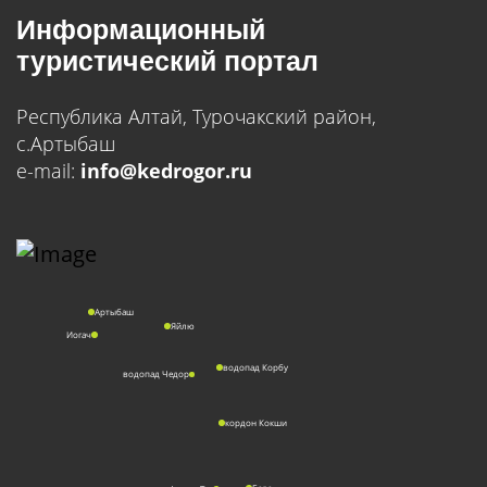
Информационный
туристический портал
Республика Алтай, Турочакский район,
с.Артыбаш
e-mail:
info@kedrogor.ru
Артыбаш
Яйлю
Иогач
водопад Корбу
водопад Чедор
кордон Кокши