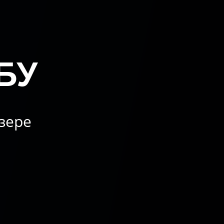
БУ
зере