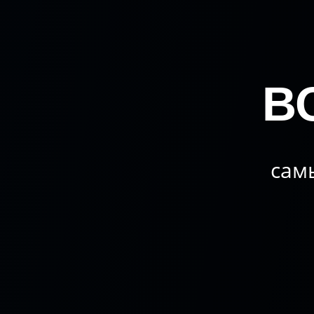
В
сам