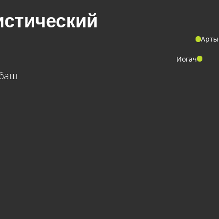
стический
Арты
Иогач
ыбаш