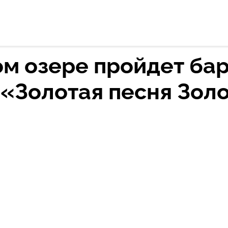
ройдет бардовский фестиваль «Золотая песня Золотого озера»
ом озере пройдет ба
 «Золотая песня Зол