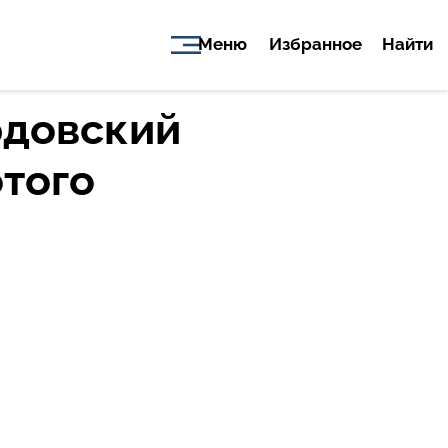
Меню
Избранное
Найти
рдовский
отого