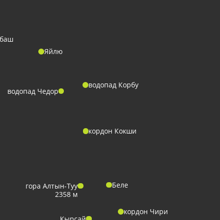
баш
Яйлю
водопад Корбу
водопад Чедор
кордон Кокши
Беле
гора Алтын-Туу
2358 м
кордон Чири
Кырсай