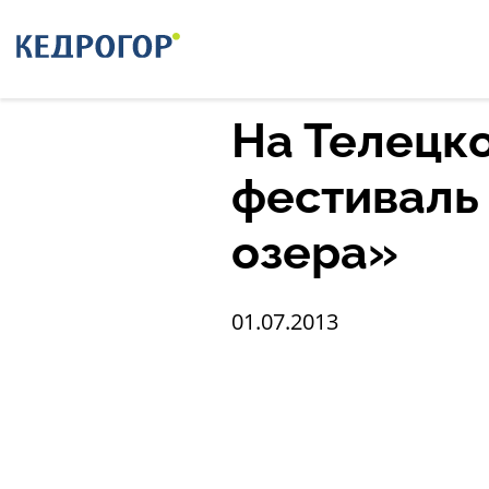
Главная
Новости
На Телецком озере п
На Телецк
фестиваль
озера»
01.07.2013