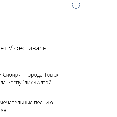
дет V фестиваль
 Сибири - города Томск,
ла Республики Алтай -
амечательные песни о
тая.