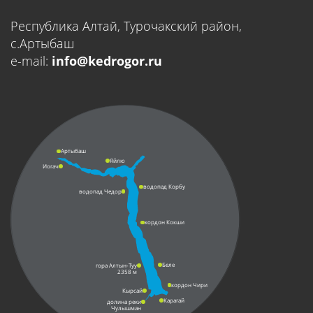
Республика Алтай, Турочакский район,
с.Артыбаш
e-mail:
info@kedrogor.ru
Артыбаш
Яйлю
Иогач
водопад Корбу
водопад Чедор
кордон Кокши
Беле
гора Алтын-Туу
2358 м
кордон Чири
Кырсай
Карагай
долина реки
Чулышман