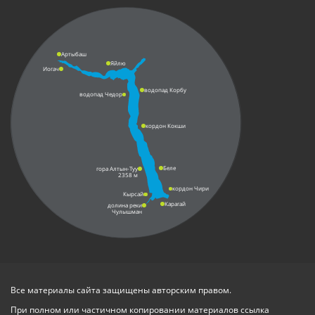
Артыбаш
Яйлю
Иогач
водопад Корбу
водопад Чедор
кордон Кокши
Беле
гора Алтын-Туу
2358 м
кордон Чири
Кырсай
Карагай
долина реки
Чулышман
Все материалы сайта защищены авторским правом.
При полном или частичном копировании материалов ссылка