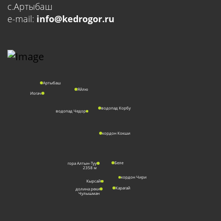
с.Артыбаш
e-mail:
info@kedrogor.ru
Артыбаш
Яйлю
Иогач
водопад Корбу
водопад Чедор
кордон Кокши
Беле
гора Алтын-Туу
2358 м
кордон Чири
Кырсай
Карагай
долина реки
Чулышман