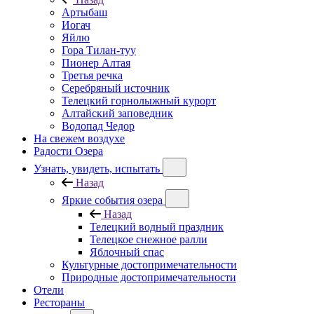
Артыбаш
Иогач
Яйлю
Гора Тилан-туу
Пионер Алтая
Третья речка
Серебряный источник
Телецкий горнолыжный курорт
Алтайский заповедник
Водопад Чедор
На свежем воздухе
Радости Озера
Узнать, увидеть, испытать
Назад
Яркие события озера
Назад
Телецкий водный праздник
Телецкое снежное ралли
Яблочный спас
Культурные достопримечательности
Природные достопримечательности
Отели
Рестораны