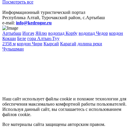
Посмотреть все
Информационный туристический портал
Республика Алтай, Турочакский район, с.Артыбаш
e-mail:
info@kedrogor.ru
Артыбаш
Иогач
Яйлю
водопад Корбу
водопад Чедор
кордон
Кокши
Беле
гора Алтын-Туу
2358 м
кордон Чири
Кырсай
Карагай
долина реки
Чулышман
Наш сайт использует файлы cookie и похожие технологии для
обеспечения максимально комфортной работы пользователей.
Используя данный сайт, вы соглашаетесь с использованием
файлов cookie.
Все материалы сайта защищены авторским правом.