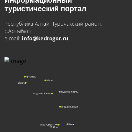
Информационный
туристический портал
Республика Алтай, Турочакский район,
с.Артыбаш
e-mail:
info@kedrogor.ru
Артыбаш
Яйлю
Иогач
водопад Корбу
водопад Чедор
кордон Кокши
Беле
гора Алтын-Туу
2358 м