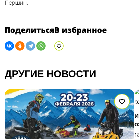
Першин.
Поделиться
В избранное
В избранное
ДРУГИЕ НОВОСТИ
В из
И
о
1