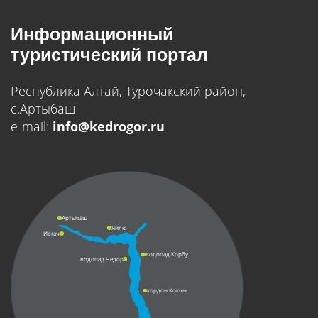
Информационный
туристический портал
Республика Алтай, Турочакский район,
с.Артыбаш
e-mail:
info@kedrogor.ru
Артыбаш
Яйлю
Иогач
водопад Корбу
водопад Чедор
кордон Кокши