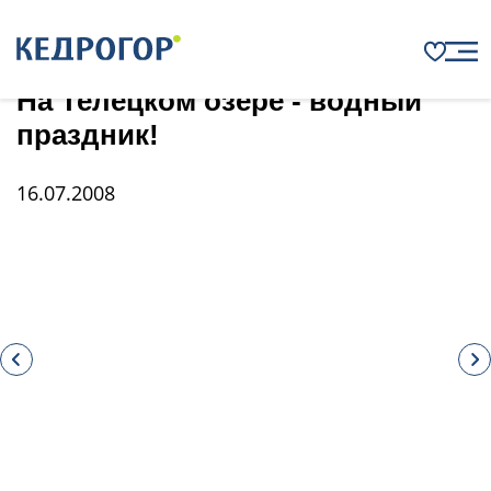
Главная
Новости
На Телецком озере - водный праздник!
На Телецком озере - водный
праздник!
16.07.2008